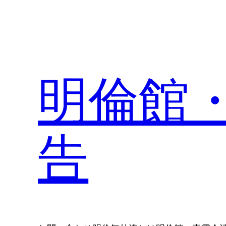
内
容
を
ス
キ
明倫館
ッ
プ
告