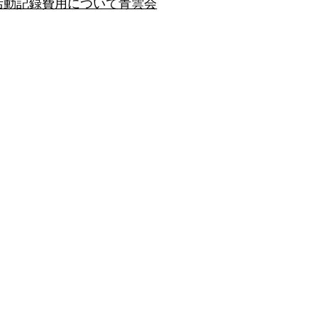
活動記録
費用について
青雲会