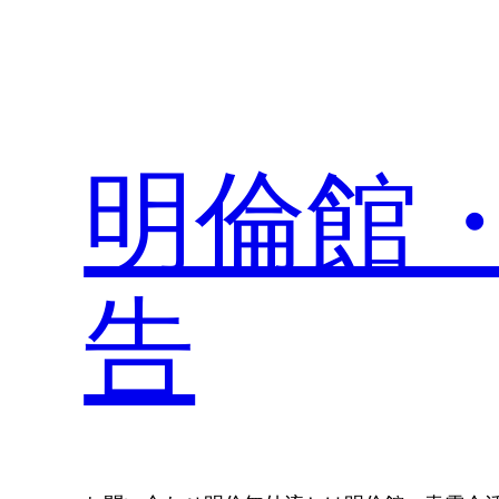
内
容
を
ス
キ
明倫館
ッ
プ
告