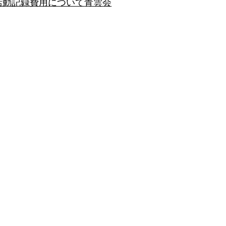
活動記録
費用について
青雲会